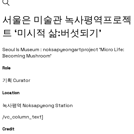
서울은 미술관 녹사평역프로젝
트 ‘미시적 삶:버섯되기’
Seoul Is Museum : noksapyeongartproject 'Micro Life:
Becoming Mushroom'
Role
기획 Curator
Location
녹사평역 Noksapyeong Station
/vc_column_text]
Credit