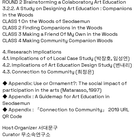
ROUND 2 Brainstorming a Colaboratory Art Education
3.2.2. A Study on Designing Art Education : Companions
in the Woods
CLASS 1 On the Woods of Seodaemun
CLASS 2 Finding Companions in the Woods
CLASS 3 Making a Friend Of My Own in the Woods
CLASS 4 Making Community Companion Woods
4. Researach Implications
4.1. Implications of of Local Case Study (박장호, 임성연)
4.2. Implications of Art Education Design Study (변내리)
4.3. Connection to Community (최정은)
◆ Appendix: Use or Ornament?: The social impact of
participation in the arts (Matarasso, 1997)
◆ Appendix : A Guidemap for Art Education in
Seodaemun
◆ Appendix : 『Connection to Community』 2019 URL
QR Code
Host·Organizer 서대문구
Curator 무소속연구소