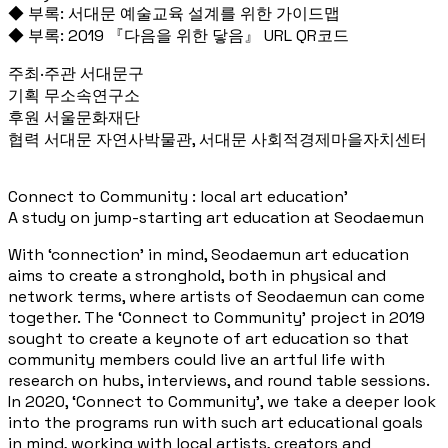
◆ 부록: 서대문 예술교육 설계를 위한 가이드맵
◆ 부록: 2019 『다음을 위한 닿음』 URL QR코드
주최·주관 서대문구
기획 무소속연구소
후원 서울문화재단
협력 서대문 자연사박물관, 서대문 사회적경제마을자치센터
Connect to Community : local art education’
A study on jump-starting art education at Seodaemun
With ‘connection’ in mind, Seodaemun art education
aims to create a stronghold, both in physical and
network terms, where artists of Seodaemun can come
together. The ‘Connect to Community’ project in 2019
sought to create a keynote of art education so that
community members could live an artful life with
research on hubs, interviews, and round table sessions.
In 2020, ‘Connect to Community’, we take a deeper look
into the programs run with such art educational goals
in mind, working with local artists, creators and