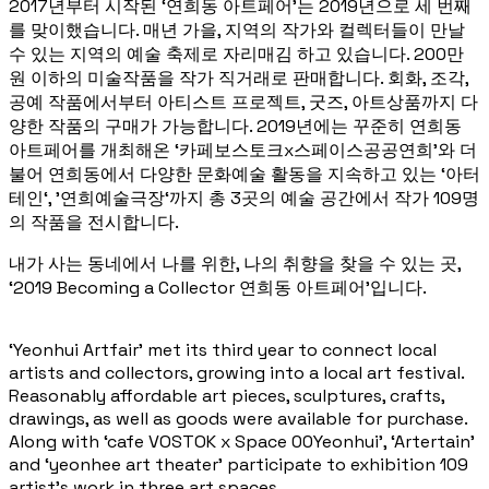
2017년부터 시작된 ‘연희동 아트페어’는 2019년으로 세 번째
를 맞이했습니다. 매년 가을, 지역의 작가와 컬렉터들이 만날
수 있는 지역의 예술 축제로 자리매김 하고 있습니다. 200만
원 이하의 미술작품을 작가 직거래로 판매합니다. 회화, 조각,
공예 작품에서부터 아티스트 프로젝트, 굿즈, 아트상품까지 다
양한 작품의 구매가 가능합니다. 2019년에는 꾸준히 연희동
아트페어를 개최해온 ‘카페보스토크x스페이스공공연희’와 더
불어 연희동에서 다양한 문화예술 활동을 지속하고 있는 ‘아터
테인‘, ’연희예술극장‘까지 총 3곳의 예술 공간에서 작가 109명
의 작품을 전시합니다.
내가 사는 동네에서 나를 위한, 나의 취향을 찾을 수 있는 곳,
‘2019 Becoming a Collector 연희동 아트페어’입니다.
‘Yeonhui Artfair’ met its third year to connect local
artists and collectors, growing into a local art festival.
Reasonably affordable art pieces, sculptures, crafts,
drawings, as well as goods were available for purchase.
Along with ‘cafe VOSTOK x Space 00Yeonhui’, ‘Artertain’
and ‘yeonhee art theater’ participate to exhibition 109
artist’s work in three art spaces.