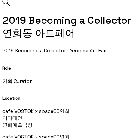
2019 Becoming a Collector
연희동 아트페어
2019 Becoming a Collector : Yeonhui Art Fair
Role
기획 Curator
Location
cafe VOSTOK x space00연희
아터테인
연희예술극장
cafe VOSTOK x space00연희