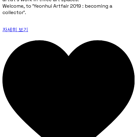
Welcome, to ‘Yeonhui Artfair 2019 : becoming a
collector’.
자세히 보기